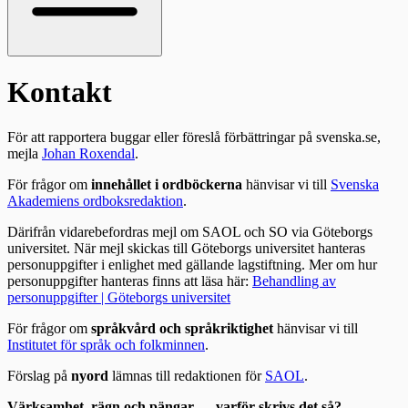
Kontakt
För att rapportera buggar eller föreslå förbättringar på svenska.se,
mejla
Johan Roxendal
.
För frågor om
innehållet i ordböckerna
hänvisar vi till
Svenska
Akademiens ordboksredaktion
.
Därifrån vidarebefordras mejl om SAOL och SO via Göteborgs
universitet. När mejl skickas till Göteborgs universitet hanteras
personuppgifter i enlighet med gällande lagstiftning. Mer om hur
personuppgifter hanteras finns att läsa här:
Behandling av
personuppgifter | Göteborgs universitet
För frågor om
språkvård och språkriktighet
hänvisar vi till
Institutet för språk och folkminnen
.
Förslag på
nyord
lämnas till redaktionen för
SAOL
.
Värksamhet, rägn och pängar — varför skrivs det så?