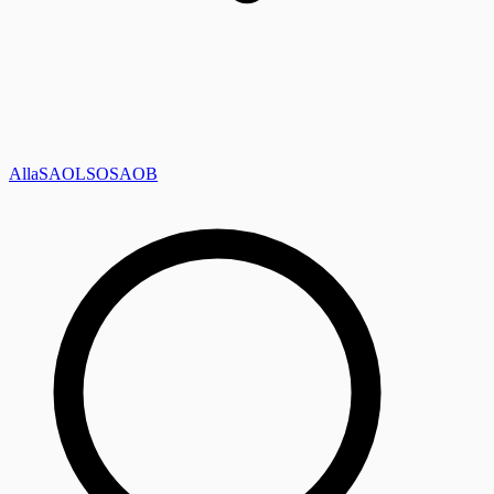
Alla
SAOL
SO
SAOB