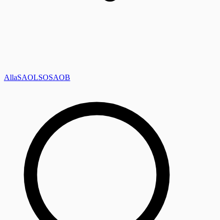
Alla
SAOL
SO
SAOB