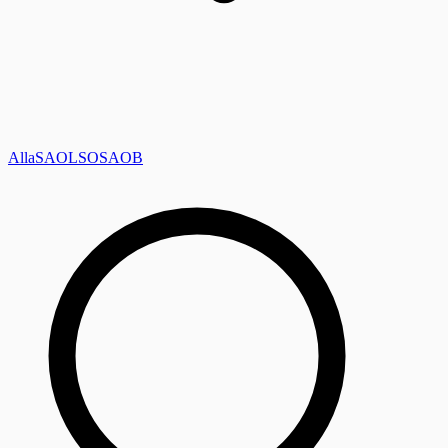
Alla
SAOL
SO
SAOB