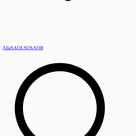
Alla
SAOL
SO
SAOB